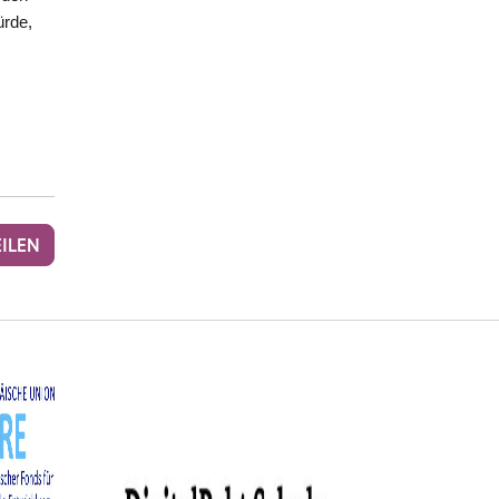
ürde,
EILEN