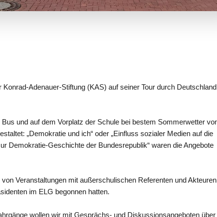
Konrad-Adenauer-Stiftung (KAS) auf seiner Tour durch Deutschlan
n Bus und auf dem Vorplatz der Schule bei bestem Sommerwetter vo
taltet: „Demokratie und ich“ oder „Einfluss sozialer Medien auf die
zur Demokratie-Geschichte der Bundesrepublik“ waren die Angebote
e von Veranstaltungen mit außerschulischen Referenten und Akteuren
räsidenten im ELG begonnen hatten.
Jahrgänge wollen wir mit Gesprächs- und Diskussionsangeboten über