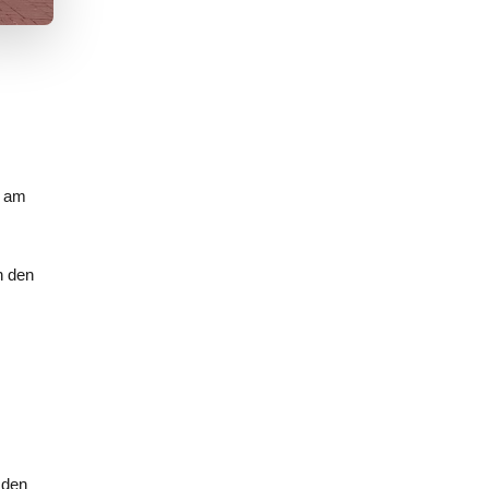
d am
n den
 den