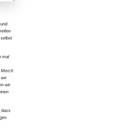
 und
reifen
 selbst
h mal
r Merch
 wir
en wir
einen
, dass
egen