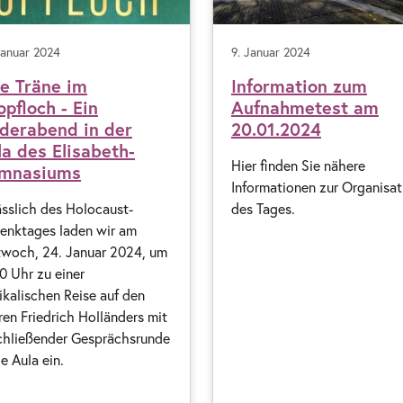
Januar 2024
9. Januar 2024
ne Träne im
Information zum
pfloch - Ein
Aufnahmetest am
ederabend in der
20.01.2024
la des Elisabeth-
Hier finden Sie nähere
mnasiums
Informationen zur Organisat
ässlich des Holocaust-
des Tages.
enktages laden wir am
twoch, 24. Januar 2024, um
0 Uhr zu einer
kalischen Reise auf den
en Friedrich Holländers mit
chließender Gesprächsrunde
ie Aula ein.