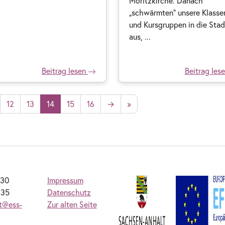
Moritzkirche. Danach
„schwärmten“ unsere Klasse
und Kursgruppen in die Stad
aus, ...
Beitrag lesen
Beitrag les
12
13
14
15
16
→
»
230
Impressum
235
Datenschutz
at@ess-
Zur alten Seite