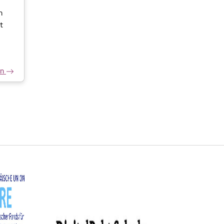
n
t
en