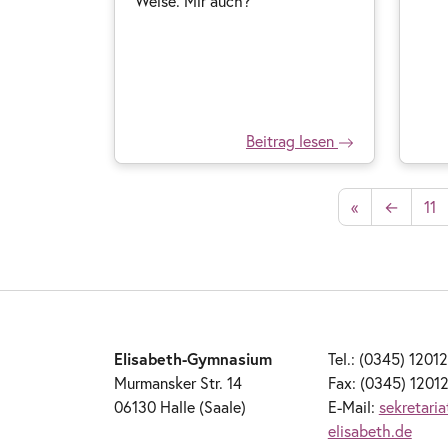
Weise. Mir auch?
Beitrag lesen
«
←
11
Elisabeth-Gymnasium
Tel.: (0345) 1201
Murmansker Str. 14
Fax: (0345) 1201
06130 Halle (Saale)
E-Mail:
sekretari
elisabeth.de