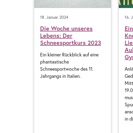
18. Januar 2024
16. 
Die Woche unseres
Ei
Lebens: Der
Kno
Schneesportkurs 2023
Li
Au
Ein kleiner Rückblick auf eine
Gy
phantastische
Schneesportwoche des 11.
Anl
Jahrgangs in Italien.
Ged
Mit
19.0
musi
Spur
ans
in d