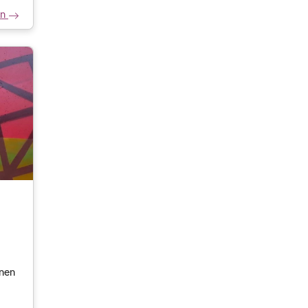
en
nnen